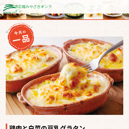
内
市広報みやざきオンラ
イン
容
を
ス
キ
ッ
プ
鶏肉と白菜の豆乳グラタン