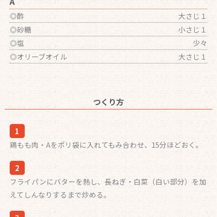
A
◎酢
大さじ１
◎砂糖
小さじ１
◎塩
少々
◎オリーブオイル
大さじ１
つくり方
1
鶏もも肉・Aをポリ袋に入れてもみ合わせ、15分ほどおく。
2
フライパンにバターを熱し、長ねぎ・白菜（白い部分）を加
えてしんなりするまで炒める。