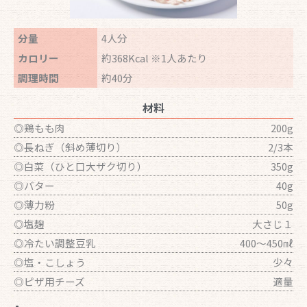
分量
4人分
カロリー
約368Kcal ※1人あたり
調理時間
約40分
材料
◎鶏もも肉
200g
◎長ねぎ（斜め薄切り）
2/3本
◎白菜（ひと口大ザク切り）
350g
◎バター
40g
◎薄力粉
50g
◎塩麹
大さじ１
◎冷たい調整豆乳
400～450㎖
◎塩・こしょう
少々
◎ピザ用チーズ
適量