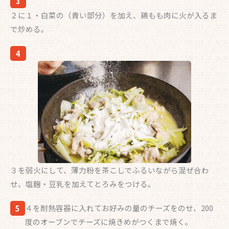
3
２に１・白菜の（青い部分）を加え、鶏もも肉に火が入るま
で炒める。
4
３を弱火にして、薄力粉を茶こしでふるいながら混ぜ合わ
せ、塩麹・豆乳を加えてとろみをつける。
４を耐熱容器に入れてお好みの量のチーズをのせ、200
5
度のオーブンでチーズに焼きめがつくまで焼く。