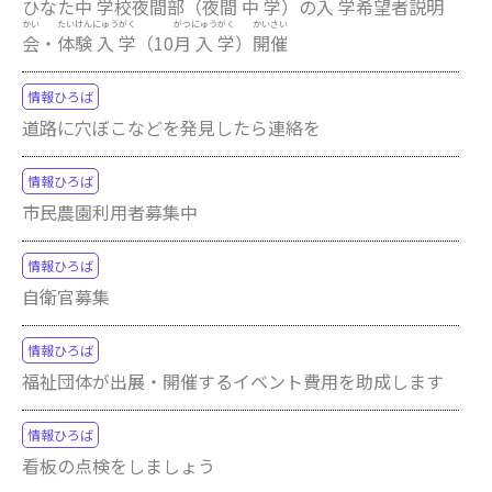
ひなた
中
学
校
夜
間
部
（
夜
間
中
学
）の
入
学
希
望
者
説
明
かい
たい
けん
にゅう
がく
がつ
にゅう
がく
かい
さい
会
・
体
験
入
学
（10
月
入
学
）
開
催
情報ひろば
道路に穴ぼこなどを発見したら連絡を
情報ひろば
市民農園利用者募集中
情報ひろば
自衛官募集
情報ひろば
福祉団体が出展・開催するイベント費用を助成します
情報ひろば
看板の点検をしましょう