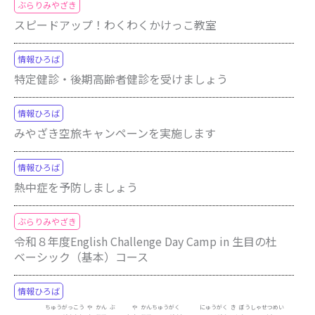
ぶらりみやざき
スピードアップ！わくわくかけっこ教室
情報ひろば
特定健診・後期高齢者健診を受けましょう
情報ひろば
みやざき空旅キャンペーンを実施します
情報ひろば
熱中症を予防しましょう
ぶらりみやざき
令和８年度English Challenge Day Camp in 生目の杜
ベーシック（基本）コース
情報ひろば
ちゅう
がっ
こう
や
かん
ぶ
や
かん
ちゅう
がく
にゅう
がく
き
ぼう
しゃ
せつ
めい