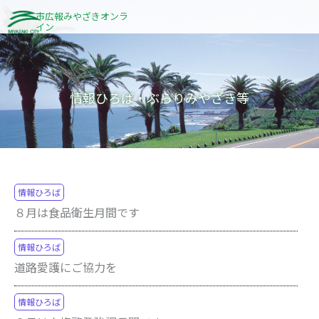
内
市広報みやざきオンラ
イン
容
を
ス
キ
情報ひろば・ぶらりみやざき等
ッ
プ
ペ
ペ
情報ひろば
８月は食品衛生月間です
ー
ー
ジ
ジ
情報ひろば
道路愛護にご協力を
情報ひろば