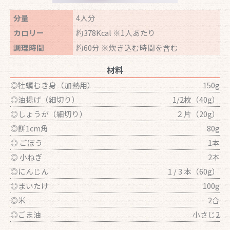
分量
4人分
カロリー
約378Kcal ※1人あたり
調理時間
約60分 ※炊き込む時間を含む
材料
◎牡蠣むき身（加熱用）
150g
◎油揚げ（細切り）
1/2枚（40g）
◎しょうが（細切り）
２片（20g）
◎餅1cm角
80g
◎ ごぼう
1本
◎ 小ねぎ
2本
◎にんじん
1 / 3 本（60g）
◎まいたけ
100g
◎米
2合
◎ごま油
小さじ2