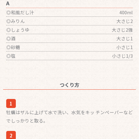
A
◎和風だし汁
400ml
◎みりん
大さじ2
◎しょうゆ
大さじ2強
◎酒
大さじ1
◎砂糖
小さじ1
◎塩
小さじ1/3
つくり方
1
牡蠣はザルに上げて水で洗い、水気をキッ チンペーパーなど
でしっかりと取る。
2