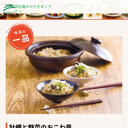
内
市広報みやざきオンラ
イン
容
を
ス
キ
ッ
プ
牡蠣と野菜のおこわ風