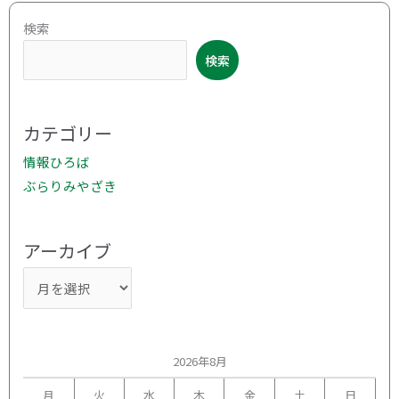
ア
検索
ー
検索
カ
イ
ブ
カテゴリー
情報ひろば
ぶらりみやざき
アーカイブ
2026年8月
月
火
水
木
金
土
日