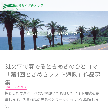
内
市広報みやざきオンラ
イン
容
を
ス
キ
情報ひろば・ぶらりみやざき
ッ
プ
31文字で奏でるときめきのひとコマ
「第4回ときめきフォト短歌」作品募
集
ぶらりみやざき
撮影した写真に、31文字の想いで表現したフォト短歌を募
集します。入賞作品の表彰式とワークショップも開催しま
す。