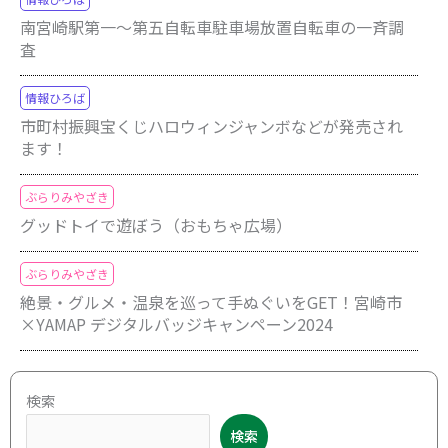
南宮崎駅第一～第五自転車駐車場放置自転車の一斉調
査
情報ひろば
市町村振興宝くじハロウィンジャンボなどが発売され
ます！
ぶらりみやざき
グッドトイで遊ぼう（おもちゃ広場）
ぶらりみやざき
絶景・グルメ・温泉を巡って手ぬぐいをGET！宮崎市
×YAMAP デジタルバッジキャンペーン2024
ア
検索
ー
検索