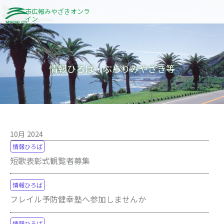
内
市広報みやざきオンラ
イン
容
を
ス
キ
情報ひろば・ぶらりみやざき等
ッ
プ
10月 2024
情報ひろば
短歌表彰式観覧者募集
情報ひろば
フレイル予防健幸塾へ参加しませんか
情報ひろば