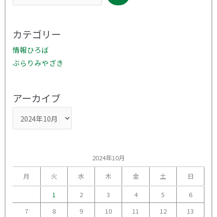
カ
イ
ブ
カテゴリー
情報ひろば
ぶらりみやざき
アーカイブ
2024年10月
月
火
水
木
金
土
日
1
2
3
4
5
6
7
8
9
10
11
12
13