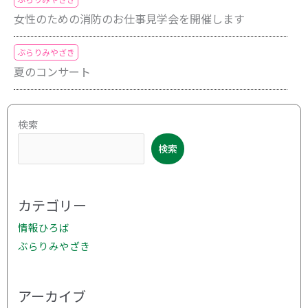
女性のための消防のお仕事見学会を開催します
ぶらりみやざき
夏のコンサート
ア
検索
ー
検索
カ
イ
ブ
カテゴリー
情報ひろば
ぶらりみやざき
アーカイブ