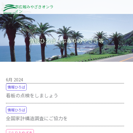
内
市広報みやざきオンラ
イン
容
を
ス
キ
情報ひろば・ぶらりみやざき等
ッ
プ
6月 2024
情報ひろば
看板の点検をしましょう
情報ひろば
全国家計構造調査にご協力を
ぶらりみやざき