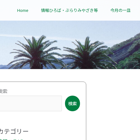
Home
情報ひろば・ぶらりみやざき等
今月の一皿
ア
検索
ー
検索
カ
イ
ブ
カテゴリー