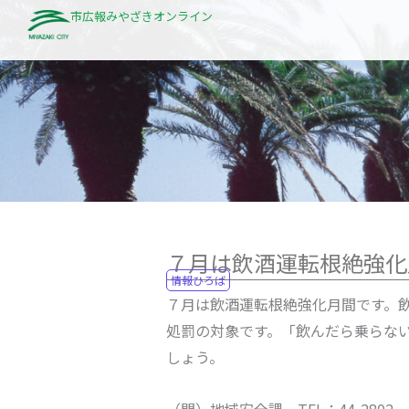
内
市広報みやざきオンライン
容
を
ス
キ
ッ
プ
７月は飲酒運転根絶強化
情報ひろば
７月は飲酒運転根絶強化月間です。
処罰の対象です。「飲んだら乗らな
しょう。