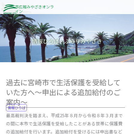
内
市広報みやざきオンラ
イン
容
を
ス
キ
情報ひろば・ぶらりみやざき
ッ
プ
過去に宮崎市で生活保護を受給して
いた方へ～申出による追加給付のご
案内～
情報ひろば
最高裁判決を踏まえ、平成25年８月から令和８年３月まで
の間に本市で生活保護を受給したことがある世帯に保護費
の追加給付を行います。追加給付を受けるには申出書など