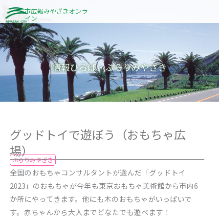
内
市広報みやざきオンラ
イン
容
を
ス
キ
情報ひろば・ぶらりみやざき
ッ
プ
グッドトイで遊ぼう（おもちゃ広
場）
ぶらりみやざき
全国のおもちゃコンサルタントが選んだ「グッドトイ
2023」のおもちゃが今年も東京おもちゃ美術館から市内6
か所にやってきます。他にも木のおもちゃがいっぱいで
す。赤ちゃんから大人までどなたでも遊べます！