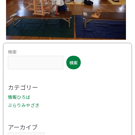
ア
検索
ー
検索
カ
イ
ブ
カテゴリー
情報ひろば
ぶらりみやざき
アーカイブ