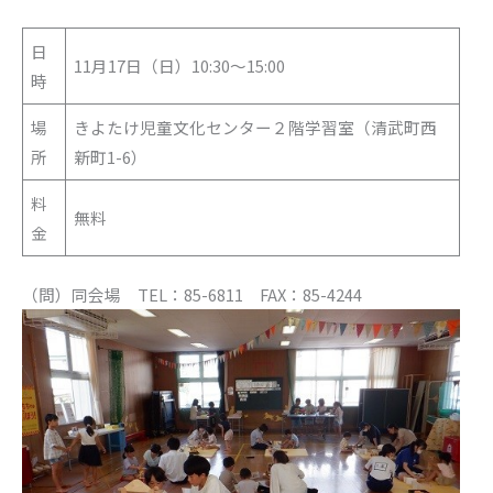
日
11月17日（日）10:30～15:00
時
場
きよたけ児童文化センター２階学習室（清武町西
所
新町1-6）
料
無料
金
（問）同会場 TEL：85-6811 FAX：85-4244