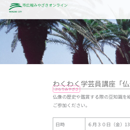
内
市広報みやざきオンライン
容
を
ス
キ
ッ
プ
わくわく学芸員講座「仏
ぶらりみやざき
仏像の歴史や鑑賞する際の豆知識を
ご参加ください。
日時
６月３０日（金）13:3