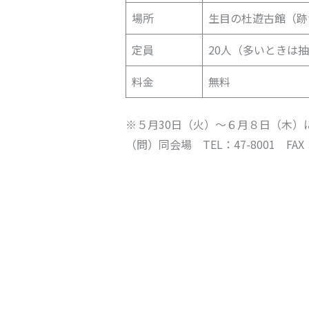
場所
生目の杜遊古館（跡江
定員
20人（多いときは
料金
無料
※５月30日（火）～６月８日（木）
（問）同会場 TEL：47-8001 F