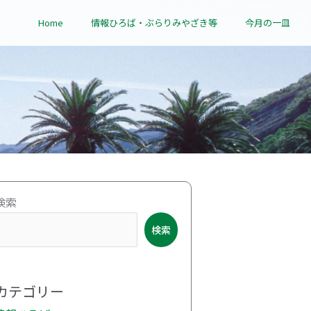
Home
情報ひろば・ぶらりみやざき等
今月の一皿
ア
検索
ー
検索
カ
イ
ブ
カテゴリー