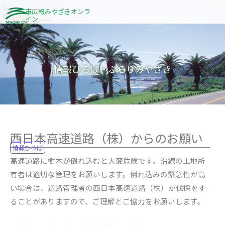
内
市広報みやざきオンラ
イン
容
を
ス
キ
情報ひろば・ぶらりみやざき
ッ
プ
西日本高速道路（株）からのお願い
情報ひろば
高速道路に樹木が倒れ込むと大変危険です。沿線の土地所
有者は適切な管理をお願いします。倒れ込みの緊急性が高
い場合は、道路管理者の西日本高速道路（株）が伐採をす
ることがありますので、ご理解とご協力をお願いします。