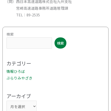
（問）西日本高速道路株式会社九州支社
宮崎高速道路事務所道路管理課
TEL：89-2535
ア
検索
ー
検索
カ
イ
ブ
カテゴリー
情報ひろば
ぶらりみやざき
アーカイブ